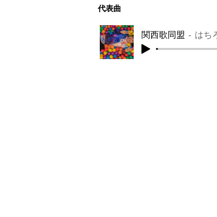
​代表曲
関西歌同盟
はち