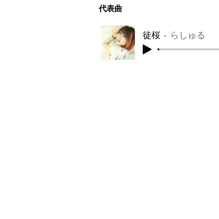
​代表曲
徒桜
らしゅる