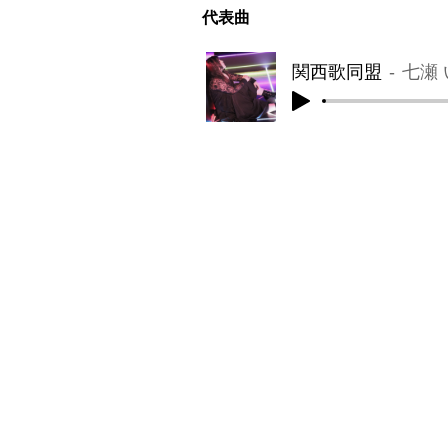
​代表曲
関西歌同盟
七瀬