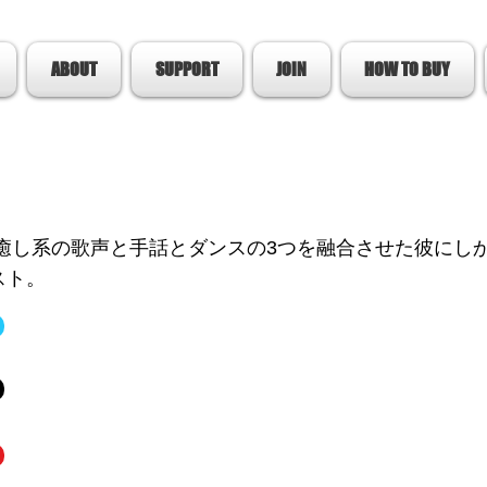
ABOUT
SUPPORT
JOIN
HOW TO BUY
 癒し系の歌声と手話とダンスの3つを融合させた彼にし
スト。