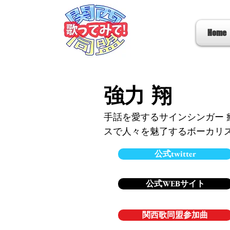
Home
強力 翔
手話を愛するサインシンガー
スで人々を魅了するボーカリ
公式twitter
公式WEBサイト
関西歌同盟参加曲