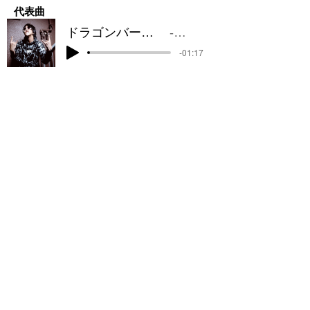
​代表曲
ドラゴンバースト
桜華
-01:17
関西『歌ってみて！』同盟 #関西歌同盟
『アマチュアがアマチュアの楽曲をカヴァーをして販売する』
アーティストの相互支援音楽プロジェクト。
参加アーティスト募集中です！詳しくはお問い合
わせください！
MAIL：ライブハウスclub MERCURY（主催）